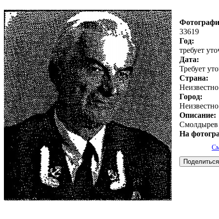
Фотографи
33619
Год:
требует ут
Дата:
Требует ут
Страна:
Неизвестно
Город:
Неизвестно
Описание:
Смолдырев
На фотогр
См
Поделиться