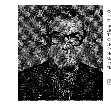
Ф
3
Го
тр
Д
Т
С
Н
Г
Н
О
З
Н