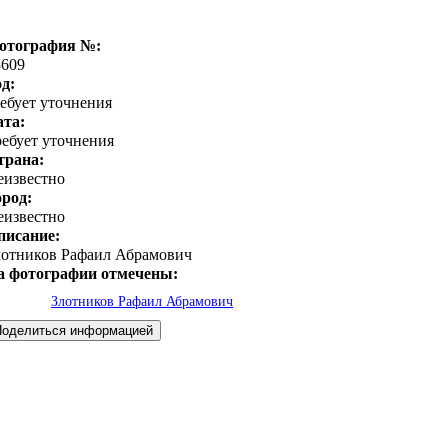
отография №:
3609
д:
ебует уточнения
ата:
ребует уточнения
трана:
еизвестно
ород:
еизвестно
писание:
лотников Рафаил Абрамович
а фотографии отмечены:
Злотников Рафаил Абрамович
Поделиться информацией